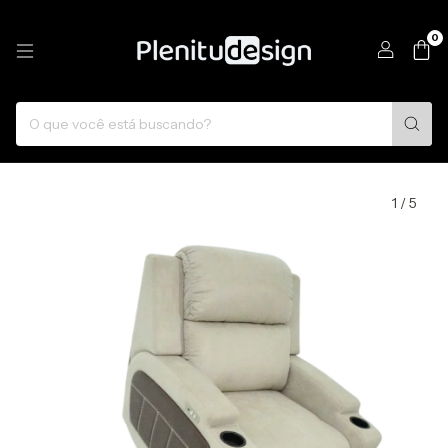
0
1
/
5